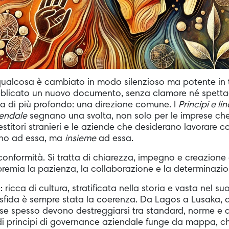
qualcosa è cambiato in modo silenzioso ma potente in t
ubblicato un nuovo documento, senza clamore né spetta
a di più profondo: una direzione comune. I
Principi e li
iendale
segnano una svolta, non solo per le imprese che
stitori stranieri e le aziende che desiderano lavorare con
orno ad essa, ma
insieme
ad essa.
 conformità. Si tratta di chiarezza, impegno e creazion
premia la pazienza, la collaborazione e la determinazio
 ricca di cultura, stratificata nella storia e vasta nel s
fida è sempre stata la coerenza. Da Lagos a Lusaka, d
se spesso devono destreggiarsi tra standard, norme e as
i principi di governance aziendale funge da mappa, ch