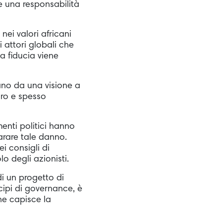
e una responsabilità
nei valori africani
 attori globali che
 la fiducia viene
vano da una visione a
aro e spesso
enti politici hanno
parare tale danno.
i consigli di
lo degli azionisti.
i un progetto di
cipi di governance, è
he capisce la