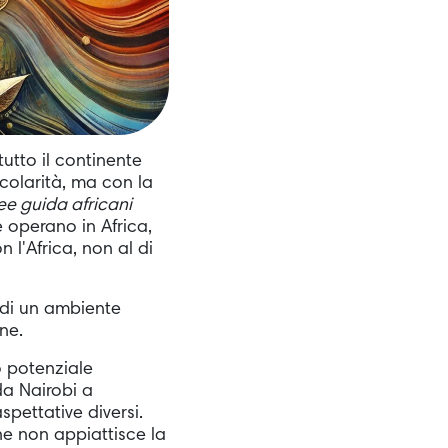
utto il continente
colarità, ma con la
nee guida africani
 operano in Africa,
 l'Africa, non al di
e di un ambiente
ne.
uo potenziale
a Nairobi a
pettative diversi.
e non appiattisce la