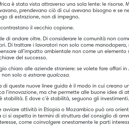
ica è stata vista attraverso una sola lente: le risorse. Mi
rivavano, prendevano ciò di cui avevano bisogno e se n
ogo di estrazione, non di impegno.
 contrastano il vecchio copione.
e di andare oltre. Di considerare le comunità non come 
ri. Di trattare i lavoratori non solo come manodopera
i pensare all'impatto ambientale non come un elemento
hiave del successo.
 chiaro alle aziende straniere: se volete fare affari in A
, non solo a
estrarre qualcosa
.
a di queste nuove linee guida è il modo in cui creano un
oca l'innovazione, ma che permette alle buone idee di at
è stabilità. E dove c'è stabilità, seguono gli investimenti.
 avviare attività in Etiopia o Mozambico può ora orien
ci si aspetta in termini di struttura del consiglio di a
i interesse, come coinvolgere onestamente le parti interes