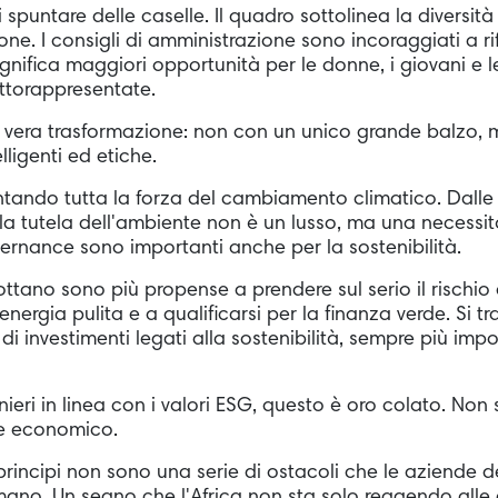
i spuntare delle caselle. Il quadro sottolinea la diversità
ne. I consigli di amministrazione sono incoraggiati a ri
ignifica maggiori opportunità per le donne, i giovani e l
torappresentate.
a vera trasformazione: non con un unico grande balzo, 
lligenti ed etiche.
ontando tutta la forza del cambiamento climatico. Dalle
e la tutela dell'ambiente non è un lusso, ma una necessi
vernance sono importanti anche per la sostenibilità.
ttano sono più propense a prendere sul serio il rischio 
energia pulita e a qualificarsi per la finanza verde. Si t
 investimenti legati alla sostenibilità, sempre più impo
ranieri in linea con i valori ESG, questo è oro colato. Non
he economico.
 principi non sono una serie di ostacoli che le aziende 