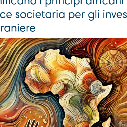
ficano i principi africani 
 societaria per gli invest
traniere