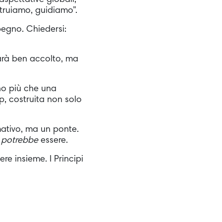
spettative globali,
struiamo, guidiamo”.
pegno. Chiedersi:
sarà ben accolto, ma
o più che una
p, costruita non solo
rmativo, ma un ponte.
e
potrebbe
essere.
re insieme. I Principi