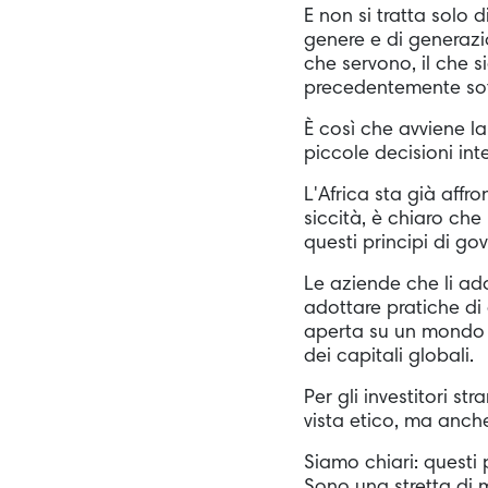
E non si tratta solo d
genere e di generazio
che servono, il che s
precedentemente sot
È così che avviene l
piccole decisioni inte
L'Africa sta già affr
siccità, è chiaro ch
questi principi di go
Le aziende che li ado
adottare pratiche di 
aperta su un mondo di
dei capitali globali.
Per gli investitori st
vista etico, ma anc
Siamo chiari: questi