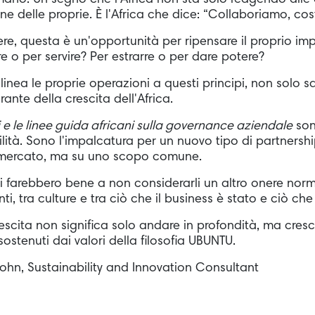
mano. Un segno che l'Africa non sta solo reagendo alle a
ne delle proprie. È l'Africa che dice: “Collaboriamo, co
ere, questa è un'opportunità per ripensare il proprio im
 o per servire? Per estrarre o per dare potere?
llinea le proprie operazioni a questi principi, non solo 
rante della crescita dell'Africa.
i e le linee guida africani sulla governance aziendale
son
ilità. Sono l'impalcatura per un nuovo tipo di partnershi
i mercato, ma su uno scopo comune.
ieri farebbero bene a non considerarli un altro onere no
ti, tra culture e tra ciò che il business è stato e ciò ch
rescita non significa solo andare in profondità, ma cresce
sostenuti dai valori della filosofia UBUNTU.
ohn, Sustainability and Innovation Consultant