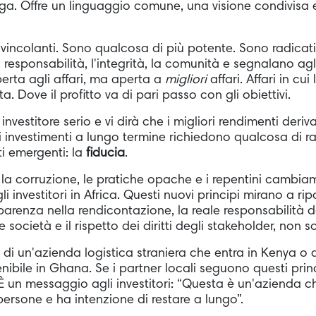
lega. Offre un linguaggio comune, una visione condivisa 
i vincolanti. Sono qualcosa di più potente. Sono radicati 
esponsabilità, l'integrità, la comunità e segnalano agli
perta agli affari, ma aperta a
migliori
affari. Affari in cui
ta. Dove il profitto va di pari passo con gli obiettivi.
investitore serio e vi dirà che i migliori rendimenti deri
i investimenti a lungo termine richiedono qualcosa di r
i emergenti: la
fiducia
.
 la corruzione, le pratiche opache e i repentini cambiam
i investitori in Africa. Questi nuovi principi mirano a ri
arenza nella rendicontazione, la reale responsabilità de
società e il rispetto dei diritti degli stakeholder, non so
di un'azienda logistica straniera che entra in Kenya o d
nibile in Ghana. Se i partner locali seguono questi prin
 È un messaggio agli investitori: “Questa è un'azienda c
 persone e ha intenzione di restare a lungo”.