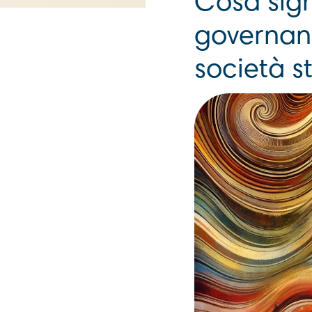
Cosa signi
governance
società s