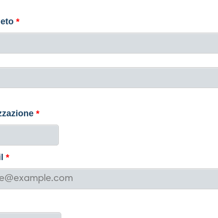
eto
*
zzazione
*
l
*