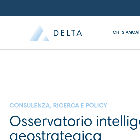
CHI SIAMO
AT
CONSULENZA, RICERCA E POLICY
Osservatorio intell
geostrategica