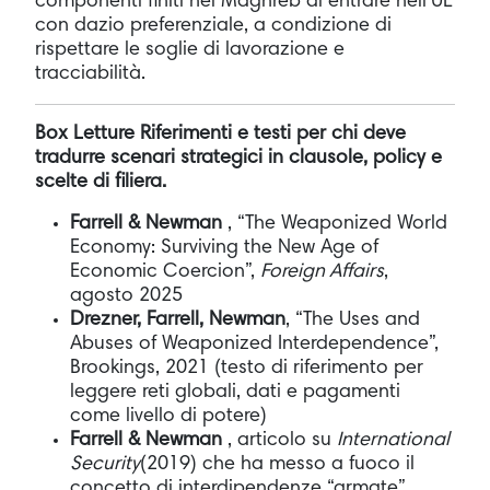
componenti finiti nel Maghreb di entrare nell'UE
con dazio preferenziale, a condizione di
rispettare le soglie di lavorazione e
tracciabilità.
Box Letture Riferimenti e testi per chi deve
tradurre scenari strategici in clausole, policy e
scelte di filiera.
Farrell & Newman
, “The Weaponized World
Economy: Surviving the New Age of
Economic Coercion”,
Foreign Affairs
,
agosto 2025
Drezner, Farrell, Newman
, “The Uses and
Abuses of Weaponized Interdependence”,
Brookings, 2021 (testo di riferimento per
leggere reti globali, dati e pagamenti
come livello di potere)
Farrell & Newman
, articolo su
International
Security
(2019) che ha messo a fuoco il
concetto di interdipendenze “armate”