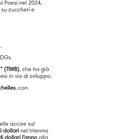
i Paesi nel 2024,
e su zuccheri e
.
SDGs.
” (TIWB)
, che ha già
esi in via di sviluppo.
helles
, con
elle accise sul
i dollari
nel triennio
di dollari l’anno
alla