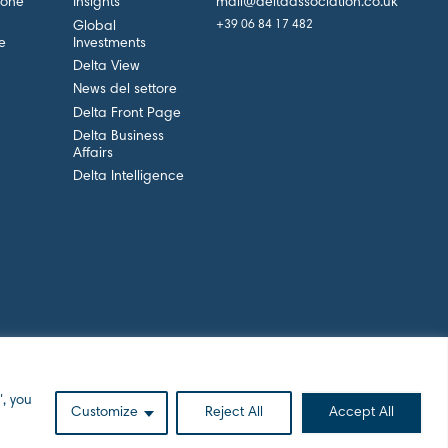
mail@deltaassociation.co.uk
ione
Insights
+39 06 84 17 482
Global
e
Investments
Delta View
News del settore
Delta Front Page
Delta Business
Affairs
Delta Intelligence
, you
Customize
Reject All
Accept All