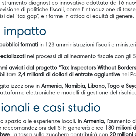
o strumento diagnostico innovativo adottato da 16 nuov
evisione di politiche fiscali, come l’introduzione di tass
lisi del “tax gap”, e riforme in ottica di equità di genere.
e impatto
pubblici formati
in 123 amministrazioni fiscali e ministeri
ecializzati
nei processi di allineamento fiscale con gli 
mi avviati dal progetto “Tax Inspectors Without Borders
bilitare
2,4 miliardi di dollari di entrate aggiuntive
nei Pa
igitalizzazione in
Armenia, Namibia, Libano, Togo e Seyc
piattaforme elettroniche e modelli di gestione del rischio.
ionali e casi studio
o spazio alle esperienze locali. In
Armenia
, l’aumento d
le raccomandazioni dell’STF, genererà circa
130 milioni d
abwe
, la tassa sullo zucchero contribuirà con
20 milioni 