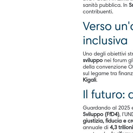
sanità pubblica. In
S
contribuenti.
Verso un'
inclusiva
Uno degli obiettivi s
sviluppo
nei forum glo
della convenzione ON
sul legame tra finan
Kigali
.
Il futuro:
Guardando al 2025 e 
Sviluppo (FfD4)
, l’U
giustizia, fiducia e c
annuale di
4,3 trilion