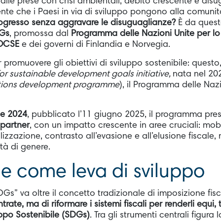
lle prese con crisi ambientali, debito crescente e dis
te che i Paesi in via di sviluppo pongono alla comunità
rogresso senza aggravare le disuguaglianze?
È da quest
DGs
, promossa dal
Programma delle Nazioni Unite per lo
OCSE
e dei governi di Finlandia e Norvegia.
r promuovere gli obiettivi di sviluppo sostenibile: questo
for sustainable development goals initiative,
nata nel 20
tions development programme
), il Programma delle Nazi
e 2024
, pubblicato l’11 giugno 2025, il programma pr
 partner
, con un impatto crescente in aree cruciali: mobi
alizzazione, contrasto all’evasione e all’elusione fiscale,
tà di genere.
e come leva di sviluppo
SDGs” va oltre il concetto tradizionale di imposizione fis
trate, ma di riformare i sistemi fiscali per renderli equi, 
luppo Sostenibile (SDGs)
. Tra gli strumenti centrali figura 