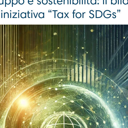
luppo e sostenibilità: il bi
’iniziativa “Tax for SDGs”