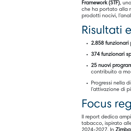
Framework (STF)
, un
che ha portato alla r
prodotti nocivi, l’ana
Risultati 
2.858 funzionari 
374 funzionari sp
25 nuovi program
contribuito a mo
Progressi nella d
l’attivazione di 
Focus reg
Il report dedica ampi
tabacco, ispirato al
2024-2027. In
Zimb