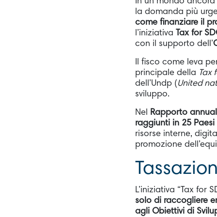
In un mondo ancora a
la domanda più urgen
come finanziare il p
l’iniziativa
Tax for S
con il supporto dell’
Il fisco come leva pe
principale della
Tax 
dell’Undp (
United na
sviluppo.
Nel
Rapporto annual
raggiunti in 25 Paesi
risorse interne, digit
promozione dell’equi
Tassazion
L’iniziativa “Tax for 
solo di raccogliere en
agli Obiettivi di Svi