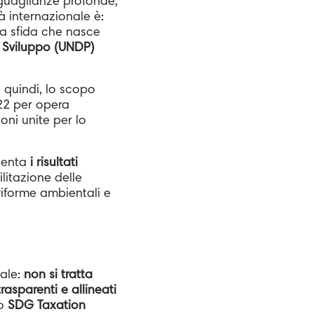
uguaglianze profonde,
 internazionale è:
a sfida che nasce
 Sviluppo (UNDP)
, quindi, lo scopo
22 per opera
oni unite per lo
esenta
i risultati
litazione delle
 riforme ambientali e
cale:
non si tratta
trasparenti e allineati
lo
SDG Taxation