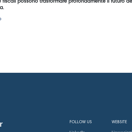
e fiscali possono trasformare profondamente il futuro dei
ta
.
o
FOLLOW US
WEBSITE
r