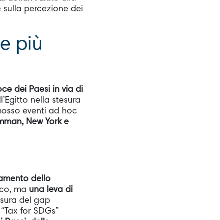
 sulla percezione dei
le più
oce dei Paesi in via di
l’Egitto nella stesura
mosso eventi ad hoc
Amman, New York e
iamento dello
nico, ma
una leva di
iusura del gap
 “Tax for SDGs”